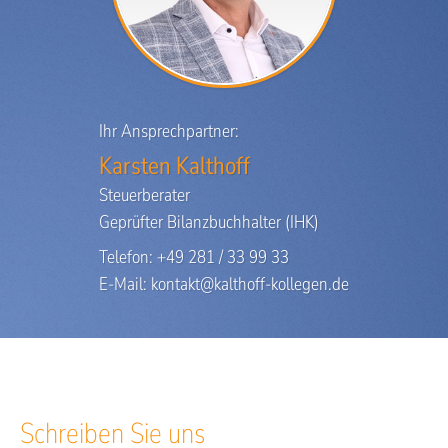
Erkrankungen schneller erkannt, frühzeitig behandelt
und Langzeitausfälle verhindert werden. Das führt zu
einer Senkung der Fehltage und zu erhöhter
Produktivität. Die monatlichen Beiträge sind steuer-
und sozialabgabenfrei.
Ihr Ansprechpartner:
Karsten Kalthoff
Steuerberater
Geprüfter Bilanzbuchhalter (IHK)
Telefon: +49 281 / 33 99 33
E-Mail:
kontakt@kalthoff-kollegen.de
Schreiben Sie uns