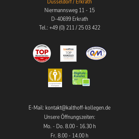
Düsseldorf / Erkrath
Wir nehmen uns nicht nur der steuerrechtlichen
Niermannsweg 11 - 15
Fragestellungen an, sondern berücksichtigen auch
D-40699 Erkrath
wirtschaftliche und rechtliche Aspekte sowie deren
Tel.: +49 (0) 211 / 25 03 422
Umsetzung in die Praxis.
E-Mail:
kontakt@kalthoff-kollegen.de
Unsere Öffnungszeiten:
Mo. - Do. 8.00 - 16.30 h
Fr. 8.00 - 14.00 h