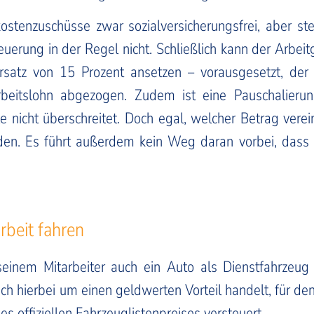
ostenzuschüsse zwar sozialversicherungsfrei, aber ste
steuerung in der Regel nicht. Schließlich kann der Ar
ersatz von 15 Prozent ansetzen – vorausgesetzt, der
rbeitslohn abgezogen. Zudem ist eine Pauschalieru
 nicht überschreitet. Doch egal, welcher Betrag ver
en. Es führt außerdem kein Weg daran vorbei, dass 
beit fahren
inem Mitarbeiter auch ein Auto als Dienstfahrzeug z
h hierbei um einen geldwerten Vorteil handelt, für de
s offiziellen Fahrzeuglistenpreises versteuert.