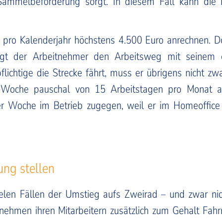
 Sammelbeförderung sorgt. In diesem Fall kann die 
 pro Kalenderjahr höchstens 4.500 Euro anrechnen. D
Legt der Arbeitnehmer den Arbeitsweg mit seinem e
lichtige die Strecke fährt, muss er übrigens nicht zw
e-Woche pauschal von 15 Arbeitstagen pro Monat au
er Woche im Betrieb zugegen, weil er im Homeoffice od
ung stellen
ielen Fällen der Umstieg aufs Zweirad – und zwar nic
ternehmen ihren Mitarbeitern zusätzlich zum Gehalt Fa