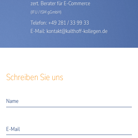
zert. Berater für E-Commerce
(IFU / ISM gGmbH)
Telefon: +49 281 / 33 99 33
E-Mail:
kontakt@kalthoff-kollegen.de
Schreiben Sie uns
Name
E-Mail